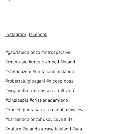
instagram
facebook
#gabrieledalonzo
#introspective
#rncmusic
#music
#mood
#island
#stefanozeni
#unitalianoinislanda
#robertoluigipagani
#nicospinosa
#virginiothormariosson
#millivina
#cinziaepis
#cristianadamiano
#danielepantanali
#karolinabukovicova
#karolinadalonzobukovicova
#life
#nature
#islanda
#traveltoisland
#sea