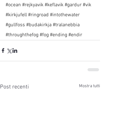
#ocean
#rejkyavik
#keflavik
#gardur
#vik
#kirkjufell
#ringroad
#intothewater
#gullfoss
#budakirkja
#tralanebbia
#throughthefog
#fog
#ending
#endir
Mostra tutti
Post recenti