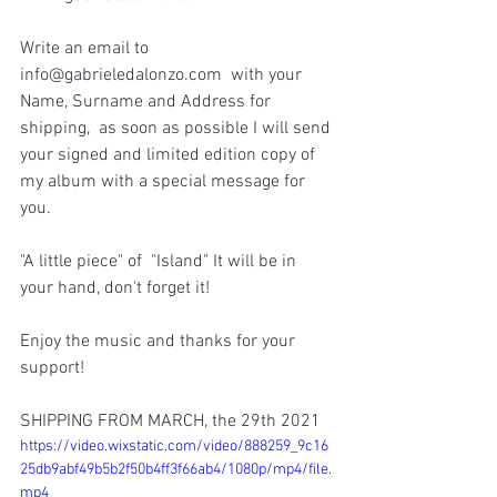
Write an email to 
info@gabrieledalonzo.com  with your
Name, Surname and Address for 
shipping,  as soon as possible I will send 
your signed and limited edition copy of 
my album with a special message for 
you.
"A little piece" of  "Island" It will be in 
your hand, don't forget it!
Enjoy the music and thanks for your 
support!
SHIPPING FROM MARCH, the 29th 2021
https://video.wixstatic.com/video/888259_9c16
25db9abf49b5b2f50b4ff3f66ab4/1080p/mp4/file.
mp4