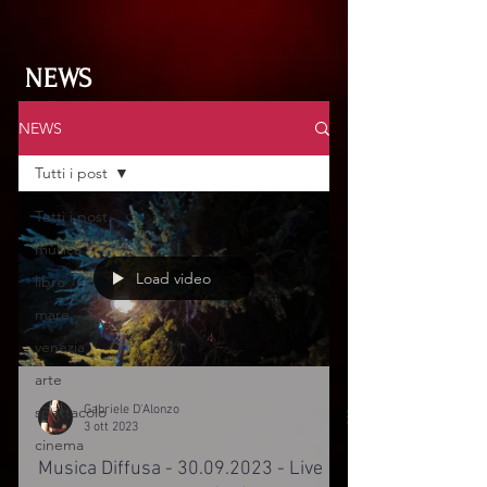
NEWS
NEWS
Tutti i post
Tutti i post
musica
Load video
libro
mare
venezia
arte
Gabriele D'Alonzo
spettacolo
3 ott 2023
cinema
Musica Diffusa - 30.09.2023 - Live