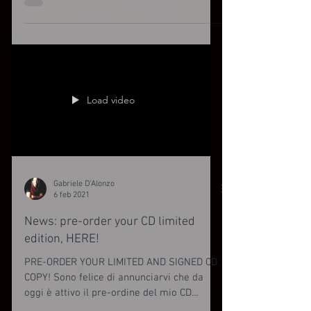
nasce a Monfalcone -Go - Italia, nel 1979. Il
suo stile...
Load video
Gabriele D'Alonzo
6 feb 2021
News: pre-order your CD limited
edition, HERE!
PRE-ORDER YOUR LIMITED AND SIGNED CD
COPY! Sono felice di annunciarvi che da