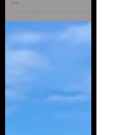
oggi è attivo il pre-ordine del mio CD
"ISLAND" direttamente...