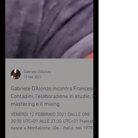
Gabriele D'Alonzo
12 feb 2021
Gabriele D'Alonzo incontra Francesco
Contadini, l'elaborazione in studio, il
mastering e il mixing
VENERDÌ 12 FEBBRAIO 2021 DALLE ORE
20:30 UTC+01 ALLE 21:30 UTC+01 Pianista,