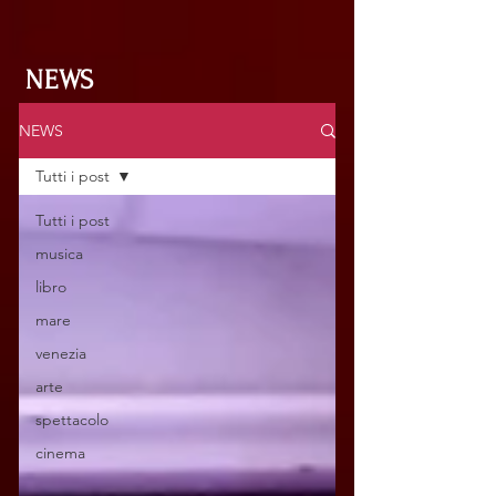
NEWS
NEWS
Tutti i post
Tutti i post
musica
libro
mare
venezia
arte
spettacolo
cinema