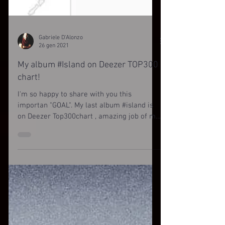
Gabriele D'Alonzo
26 gen 2021
My album #Island on Deezer TOP300
chart!
I'm so happy to share with you this
importan "GOAL". My last album #island is
on Deezer Top300chart , amazing job of my
staff that I want...