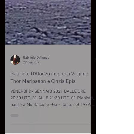
Gabriele D'Alonzo
29 gen 2021
Gabriele D'Alonzo incontra Virginio
Thor Mariosson e Cinzia Epis
VENERDÌ 29 GENNAIO 2021 DALLE ORE
20:30 UTC+01 ALLE 21:30 UTC+01 Pianista,
nasce a Monfalcone -Go - Italia, nel 1979. Il