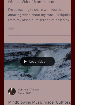
Official Video" from Island!
I'm so excting to share with you this
amazing video about my track "Kirkjufell"
from my last album #Island released by
RNC MUSIC ITALY....
Load video
Gabriele D'Alonzo
5 mar 2021
Mindblowing Music made "Gullfoss