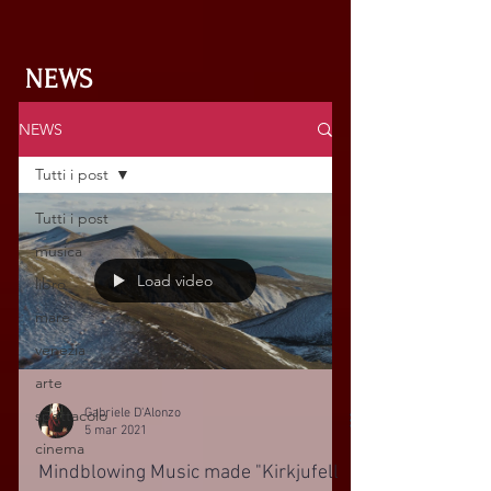
NEWS
NEWS
Tutti i post
Tutti i post
musica
Load video
libro
mare
venezia
arte
Gabriele D'Alonzo
spettacolo
5 mar 2021
cinema
Mindblowing Music made "Kirkjufell