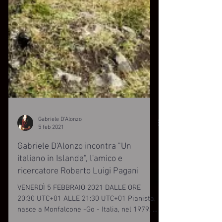
Gabriele D'Alonzo
5 feb 2021
Gabriele D'Alonzo incontra "Un
italiano in Islanda", l'amico e
ricercatore Roberto Luigi Pagani
VENERDÌ 5 FEBBRAIO 2021 DALLE ORE