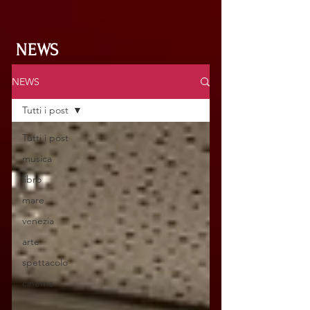
NEWS
NEWS
Tutti i post
Tutti i post
musica
libro
mare
venezia
arte
spettacolo
cinema