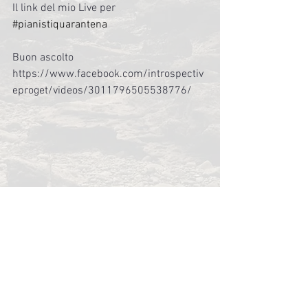
Il link del mio Live per 
#pianistiquarantena
Buon ascolto 
https://www.facebook.com/introspectiv
eproget/videos/3011796505538776/