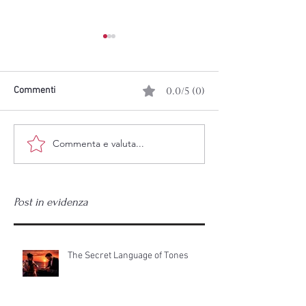
Commenti
0.0/5 (0)
Commenta e valuta...
sunset concert "the secret
PIANO CITY POR
language of tones"
2026
Post in evidenza
The Secret Language of Tones