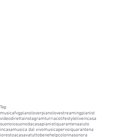
Tag:
musica
fvg
pianolover
pianolove
streaming
pianist
video
diretta
instagram
turriaco
lifestyle
liveincasa
suono
iosuonodacasa
pianistiquarantena
aiuto
incasa
musica dal vivo
musicapervoi
quarantena
iorestoacasa
vatuttobene
help
colonnasonora