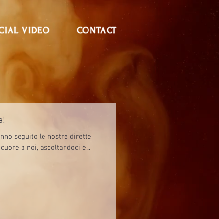
CIAL VIDEO
CONTACT
a!
nno seguito le nostre dirette
cuore a noi, ascoltandoci e...