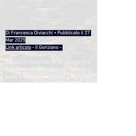
Di Francesca Diviacchi • Pubblicato il 27 
Mar 2025
Link articolo
 - Il Goriziano - 
Sabato 29 marzo alle 20.30 ad esibirsi in 
Sala Peres saranno Gabriele D’Alonzo al 
piano e la violoncellista Clara Di Giusto. 
Nicola Valletta curerà le letture.
Dopo il primo appuntamento “Cercasi 
pianista per nave da crociera” che ha 
visto protagonista il musicista Nicola Del 
Prete, la rassegna musicale “
Piano con 
brio
” prosegue con “
Note stellate sul 
Rodano - Van Gogh
”. Protagonisti della 
performance saranno 
Gabriele D’Alonzo