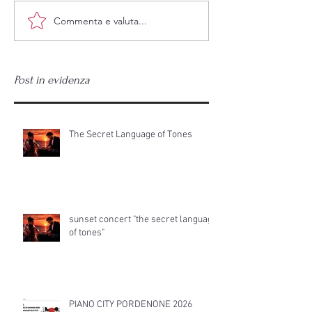
Commenta e valuta...
sunset concert "the secret
PIANO CITY POR
language of tones"
2026
Post in evidenza
The Secret Language of Tones
sunset concert "the secret language
of tones"
PIANO CITY PORDENONE 2026