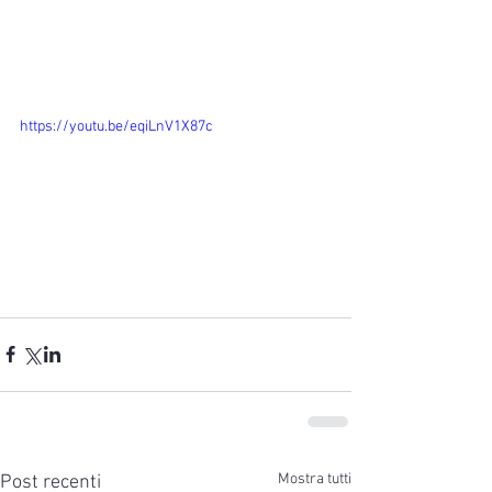
anche Possagno e Monastier, in 
provincia di Treviso e Villa Cappello a 
Cartigliano in provincia di Vicenza.
https://youtu.be/eqiLnV1X87c
Mostra tutti
Post recenti