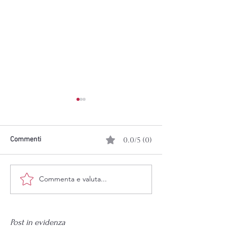
Commenti
0.0/5 (0)
Commenta e valuta...
sunset concert "the secret
PIANO CITY POR
language of tones"
2026
Post in evidenza