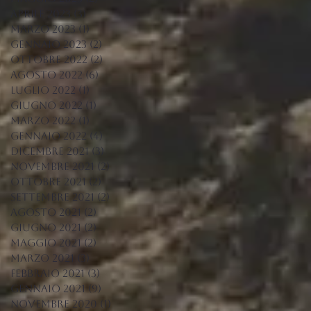
aprile 2023
(3)
3 post
marzo 2023
(1)
1 post
gennaio 2023
(2)
2 post
ottobre 2022
(2)
2 post
agosto 2022
(6)
6 post
luglio 2022
(1)
1 post
giugno 2022
(1)
1 post
marzo 2022
(1)
1 post
gennaio 2022
(4)
4 post
dicembre 2021
(3)
3 post
novembre 2021
(2)
2 post
ottobre 2021
(2)
2 post
settembre 2021
(2)
2 post
agosto 2021
(2)
2 post
giugno 2021
(2)
2 post
maggio 2021
(2)
2 post
marzo 2021
(3)
3 post
febbraio 2021
(3)
3 post
gennaio 2021
(9)
9 post
novembre 2020
(1)
1 post