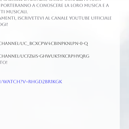
i porteranno a conoscere la loro musica e a 
ti musicali.
menti, iscrivetevi al canale YouTube Ufficiale 
ogi!
channel/UC_bcXCpW4cbinPkNLpn-0-Q
channel/UCfz6Is-ghwUK5yKcrphYqrg
to!
m/watch?v=rHgd2br1Kgk