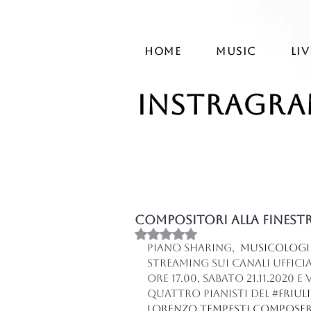
HOME
MUSIC
LIV
instragr
Compositori alla Finestra 
Valutazione NaN stelle su 
Piano Sharing,  
Musicologi
Streaming sui canali ufficia
ore 17.00, sabato 21.11.2020 e 
Quattro pianisti del 
#friul
Lorenzo Tempesti compose