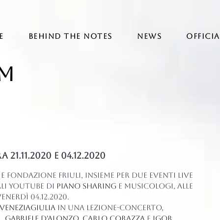
E
BEHIND THE NOTES
NEWS
OFFICI
am
21.11.2020 e 04.12.2020
5.
 e Fondazione Friuli, insieme per due eventi Live 
li YouTube di 
Piano Sharing
 e Musicologi, alle 
venerdì 04.12.2020.
iveneziagiulia
 in una lezione-concerto, 
r
, 
Gabriele D'Alonzo
, 
Carlo Corazza
 e 
Igor 