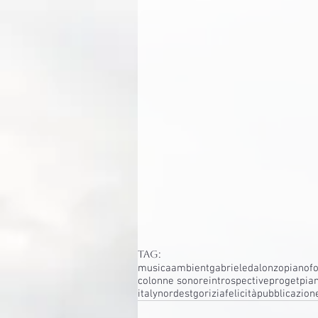
Tag:
musica
ambient
gabrieledalonzo
pianofo
colonne sonore
introspectiveproget
pia
italy
nordest
gorizia
felicità
pubblicazion