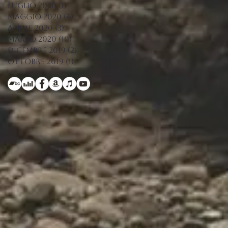
luglio 2020
(1)
1 post
maggio 2020
(4)
4 post
aprile 2020
(3)
3 post
marzo 2020
(10)
10 post
dicembre 2019
(2)
2 post
ottobre 2019
(1)
1 post