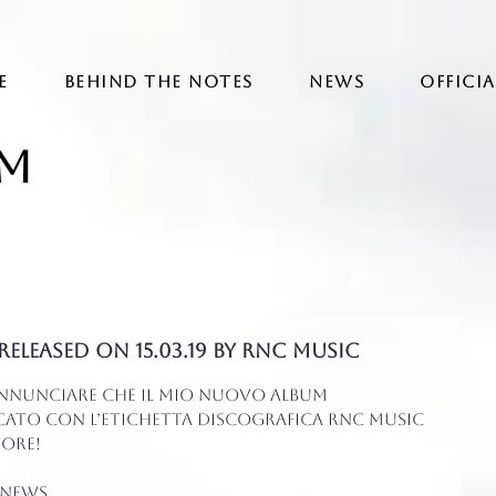
E
BEHIND THE NOTES
NEWS
OFFICI
am
eleased on 15.03.19 by RNC MUSIC
5.
 annunciare che il mio nuovo album 
ato con l’etichetta discografica RNC MUSIC 
store!
 news.