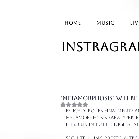
HOME
MUSIC
LIV
instragr
"METAMORPHOSIS" will be r
Valutazione NaN stelle su 
Felice di poter finalmente
METAMORPHOSIS sarà pubblic
il 15.03.19 in tutti i digital 
Seguite il link, presto altre