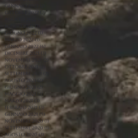
gennaio 2023
(2)
2 post
ottobre 2022
(2)
2 post
agosto 2022
(6)
6 post
luglio 2022
(1)
1 post
giugno 2022
(1)
1 post
marzo 2022
(1)
1 post
gennaio 2022
(4)
4 post
dicembre 2021
(3)
3 post
novembre 2021
(2)
2 post
ottobre 2021
(2)
2 post
settembre 2021
(2)
2 post
agosto 2021
(2)
2 post
giugno 2021
(2)
2 post
maggio 2021
(2)
2 post
marzo 2021
(3)
3 post
febbraio 2021
(3)
3 post
gennaio 2021
(9)
9 post
novembre 2020
(1)
1 post
settembre 2020
(1)
1 post
agosto 2020
(3)
3 post