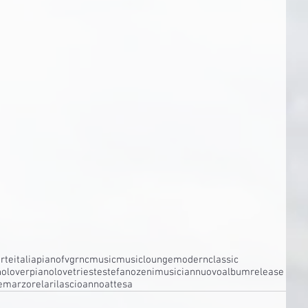
rte
italia
piano
fvg
rncmusic
music
lounge
modernclassic
nolover
pianolove
trieste
stefanozeni
musician
nuovoalbum
release
e
marzo
rela
rilascio
anno
attesa