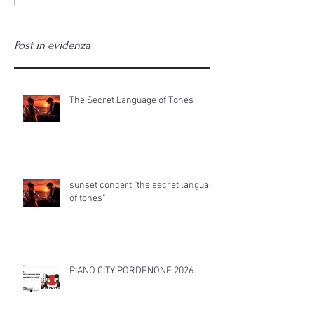
language of tones"
2026
Post in evidenza
The Secret Language of Tones
sunset concert "the secret language
of tones"
PIANO CITY PORDENONE 2026