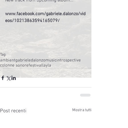
New track from upcoming album...
www.facebook.com/gabriele.dalonzo/vid
eos/10213863594165079/
Tag:
ambient
gabrieledalonzo
music
introspective
colonne sonore
festival
layla
Mostra tutti
Post recenti