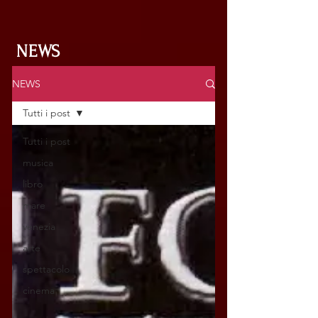
NEWS
NEWS
Tutti i post
Tutti i post
musica
libro
mare
venezia
arte
spettacolo
cinema