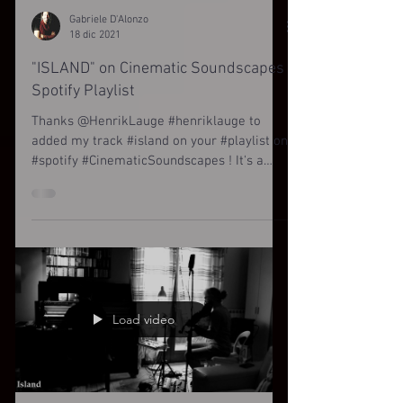
Gabriele D'Alonzo
18 dic 2021
"ISLAND" on Cinematic Soundscapes
Spotify Playlist
Thanks @HenrikLauge #henriklauge to
added my track #island on your #playlist on
#spotify #CinematicSoundscapes ! It's a
great #surprise...
Load video