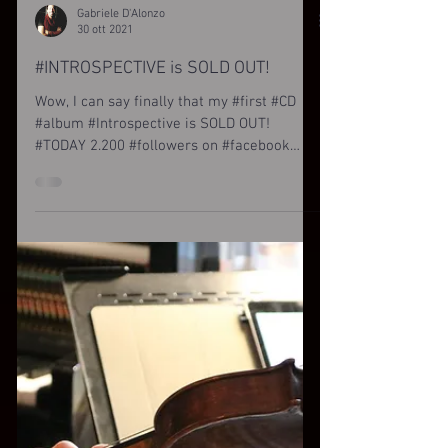
Gabriele D'Alonzo
30 ott 2021
#INTROSPECTIVE is SOLD OUT!
Wow, I can say finally that my #first #CD
#album #Introspective is SOLD OUT!
#TODAY 2.200 #followers on #facebook
page!! #THANKS!!!...