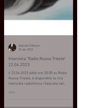
Gabriele D'Alonzo
22 apr 2023
Intervista "Radio Nuova Trieste"
22.04.2023
Il 22.04.2023 dalle ore 20.00 su Radio
Nuova Trieste, è disponibile la mia
intervista radiofonica rilasciata nel
programma "di cosa...