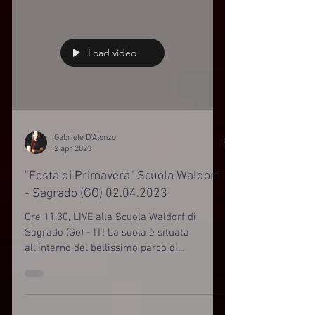
Load video
Gabriele D'Alonzo
2 apr 2023
"Festa di Primavera" Scuola Waldorf
- Sagrado (GO) 02.04.2023
Ore 11.30, LIVE alla Scuola Waldorf di
Sagrado (Go) - IT! La suola è situata
all’interno del bellissimo parco di
Castelnuovo, un’oasi...