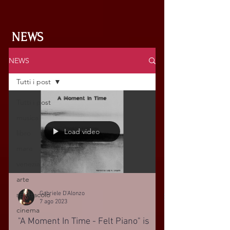
NEWS
NEWS
Tutti i post
Tutti i post
musica
Load video
libro
mare
venezia
arte
Gabriele D'Alonzo
spettacolo
7 ago 2023
cinema
"A Moment In Time - Felt Piano" is