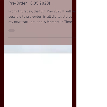
Pre-Order 18.05.2023!
From Thursday, the18th May 2023 It will be
possible to pre-order, in all digital stores,
my new track entitled 'A Moment In Time',...