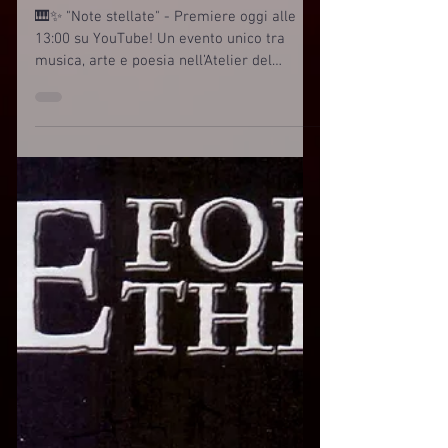
🎹✨ "Note stellate" - Premiere oggi alle
13:00 su YouTube! Un evento unico tra
musica, arte e poesia nell’Atelier del
Maestro Giorgio Celiberti. Il pianista e
compositore Gabriele D’Alonzo presenta
una performance live indimenticabile,
accompagnato da ospiti d’eccezione: 🎻
Clara Di Giusto al violoncello 📖 Nicola
Valletta, lettore delle lettere di Van Gogh 🎙️
Ugo Falcone, critico musicale Nel cuore
dell’atelier, tra le opere del Maestro
Celiberti, musica originale, loop sta