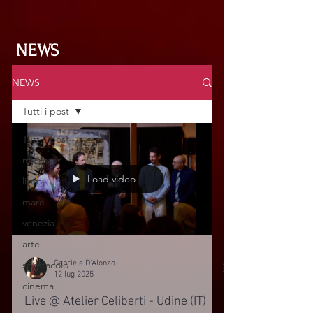
NEWS
NEWS
Tutti i post
Tutti i post
musica
Load video
libro
mare
venezia
arte
Gabriele D'Alonzo
spettacolo
12 lug 2025
cinema
Live @ Atelier Celiberti - Udine (IT)