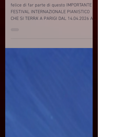
felice di far parte di questo IMPORTANTE
FESTIVAL INTERNAZIONALE PIANISTICO
CHE SI TERRA' A PARIGI DAL 14.04.2026 AL
18.04.2026 PRESSO IL THEATRE DE L'ILLE
SAINT-LOUIS . CHE COS'E' PIANO REVENGE
FESTIVAL : Il richiamo della musica
neoclassica senza confini... celebra la
musica come atto di ribellione, come ponte
tra culture e come linguaggio universale.
La musica per pianoforte neoclassica oggi:
un linguaggio universale Il pianoforte non è
solo uno strumento: è un ponte tra