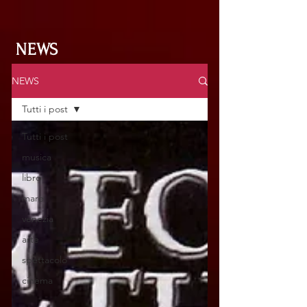
NEWS
NEWS
Tutti i post
Tutti i post
musica
libro
mare
venezia
arte
spettacolo
cinema