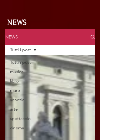
NEWS
NEWS
Tutti i post
Tutti i post
musica
libro
mare
venezia
arte
spettacolo
cinema