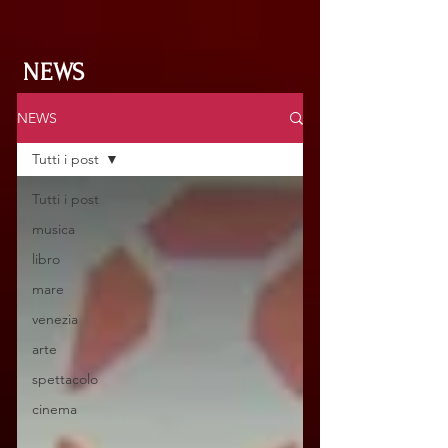
NEWS
NEWS
Tutti i post
Tutti i post
musica
libro
mare
venezia
arte
spettacolo
cinema