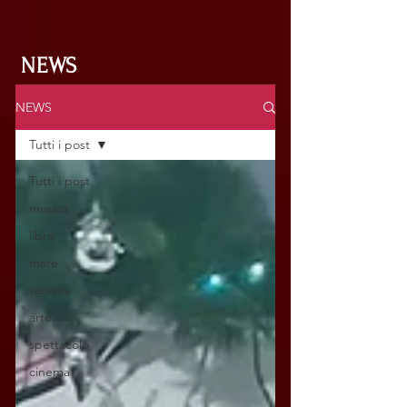
NEWS
NEWS
Tutti i post
Tutti i post
musica
libro
mare
venezia
arte
spettacolo
cinema