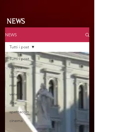
NEWS
NEWS
Tutti i post
Tutti i post
musica
libro
mare
venezia
arte
spettacolo
cinema