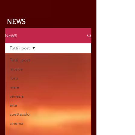
NEWS
NEWS
Tutti i post
Tutti i post
musica
libro
mare
venezia
arte
spettacolo
cinema