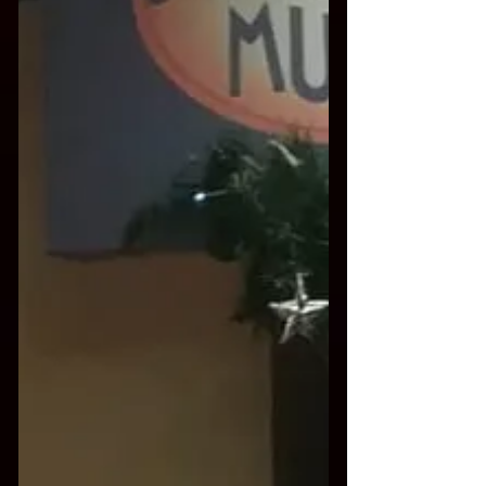
dell’elettronica. Un live che svela il
linguaggio segreto dei toni, la loro capacità
di raccontare, evocare e trasformare. Ogni
brano è un frammento di un discorso
musicale invisibile ma percepibile, capace
di attraversare lo spazio