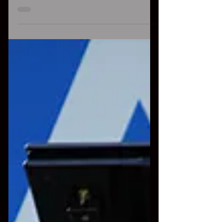
TelePordenone, canale 15 del digitale, Ugo
Falcone ospite del Tg per presentare il
primo appuntamento invernale del Circolo
culturale...