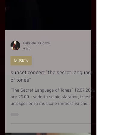
Gabriele D'Alonzo
4 giu
MUSICA
sunset concert "the secret language
of tones"
“The Secret Language of Tones” 12.07.2026
ore 20.00 - vedetta scipio slataper, trieste.
un’esperienza musicale immersiva che
unisce la poesia acustica del pianoforte di
Gabriele D’Alonzo ed al violoncello di Clara
Di Giusto alla potenza evocativa