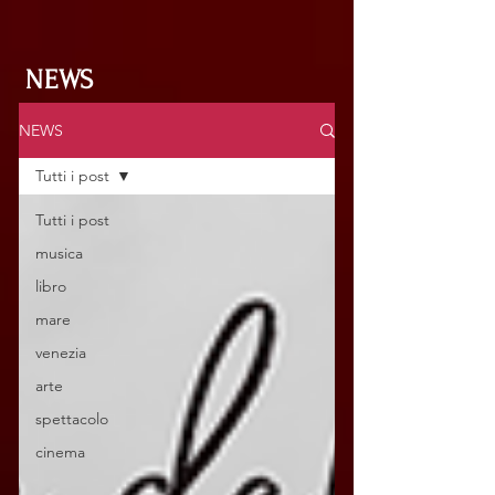
NEWS
NEWS
Tutti i post
Tutti i post
musica
libro
mare
venezia
arte
spettacolo
cinema