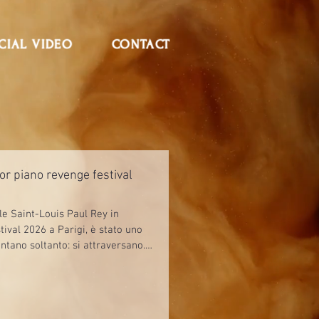
CIAL VIDEO
CONTACT
for piano revenge festival
Ile Saint-Louis Paul Rey in
ival 2026 a Parigi, è stato uno
tano soltanto: si attraversano.”
 Les Enfants, Thin Line e il mio
t Boulevard. Ogni brano era una
ento di vita trasformato in
 al 18 aprile, non è stato un