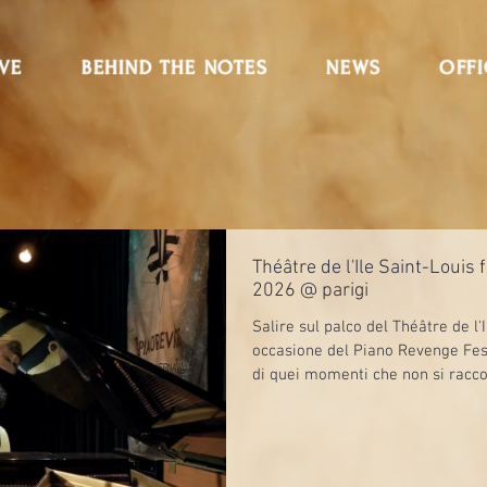
IVE
BEHIND THE NOTES
NEWS
OFFI
Théâtre de l'Ile Saint-Louis 
2026 @ parigi
Salire sul palco del Théâtre de l'
occasione del Piano Revenge Fest
di quei momenti che non si raccon
Ho portato con me Volti di Donna,
tributo a Vincent Van Gogh, Peti
confessione silenziosa, un framm
suono. Il festival, svoltosi dal 14