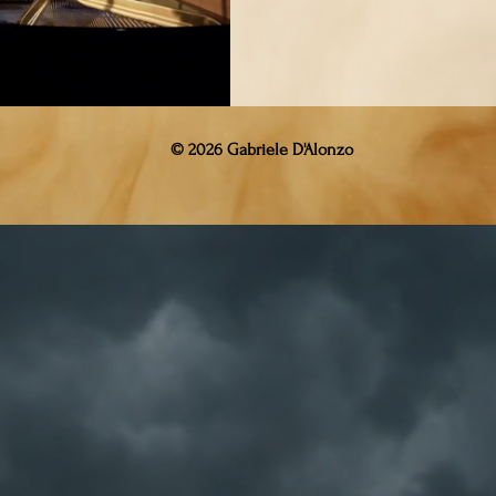
semplice incontro musicale, ma 
© 2026 Gabriele D'Alonzo