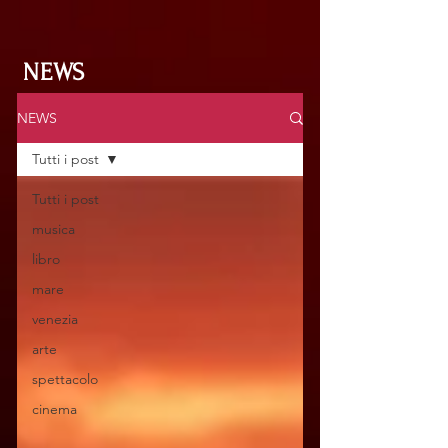
NEWS
NEWS
Tutti i post
Tutti i post
musica
libro
mare
venezia
arte
spettacolo
cinema