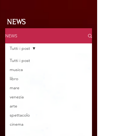
NEWS
NEWS
Tutti i post
Tutti i post
musica
libro
mare
venezia
arte
spettacolo
cinema