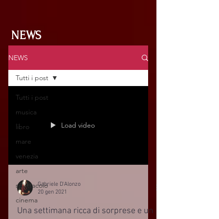
NEWS
NEWS
Tutti i post
Tutti i post
musica
Load video
libro
mare
venezia
arte
Gabriele D'Alonzo
spettacolo
20 gen 2021
cinema
Una settimana ricca di sorprese e un