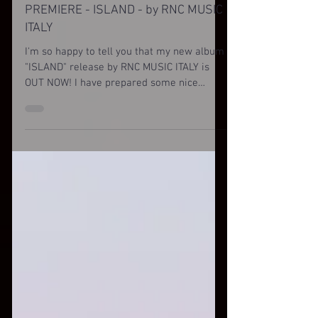
15 gen 2021
PREMIERE - ISLAND - by RNC MUSIC
ITALY
I'm so happy to tell you that my new album
"ISLAND" release by RNC MUSIC ITALY is
OUT NOW! I have prepared some nice
interviews LIVE...