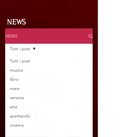
NEWS
NEWS
Tutti i post
Tutti i post
musica
libro
mare
venezia
arte
spettacolo
cinema