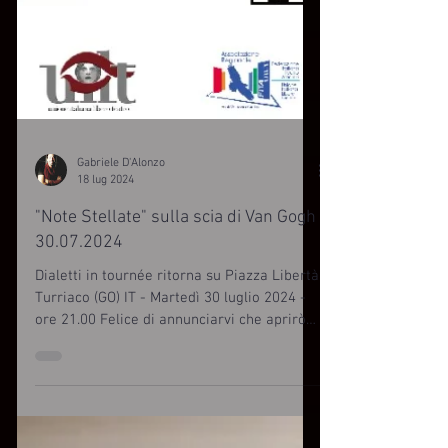
Gabriele D'Alonzo
18 lug 2024
"Note Stellate" sulla scia di Van Gogh
30.07.2024
Dialetti in tournée ritorna su Piazza Libertà
Turriaco (GO) IT - Martedì 30 luglio 2024 -
ore 21.00 Felice di annunciarvi che aprirò
la...