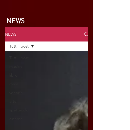
NEWS
NEWS
Tutti i post
Tutti i post
musica
libro
mare
venezia
arte
spettacolo
cinema