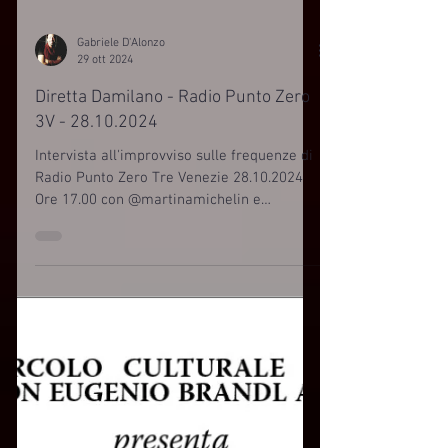
Gabriele D'Alonzo
29 ott 2024
Diretta Damilano - Radio Punto Zero
3V - 28.10.2024
Intervista all'improvviso sulle frequenze di
Radio Punto Zero Tre Venezie 28.10.2024
Ore 17.00 con @martinamichelin e
@igordamilano....