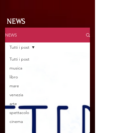
NEWS
NEWS
Tutti i post
Tutti i post
musica
libro
mare
venezia
arte
spettacolo
cinema