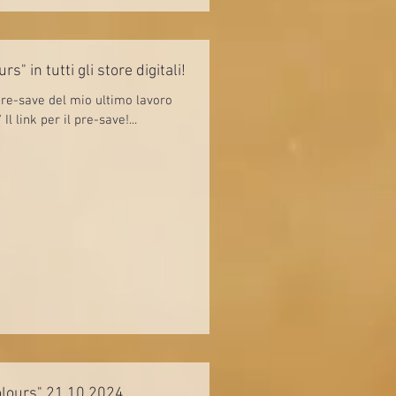
s" in tutti gli store digitali!
 pre-save del mio ultimo lavoro
Il link per il pre-save!...
Video ufficiale "Portrait of Colours" 21.10.2024