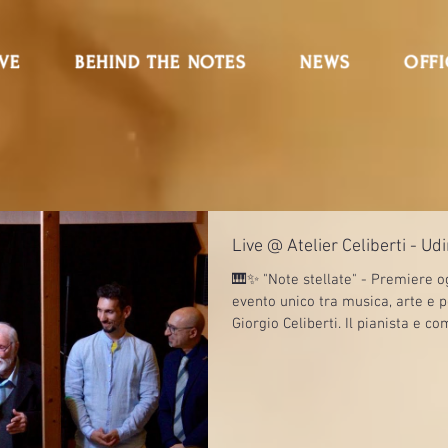
IVE
BEHIND THE NOTES
NEWS
OFFI
Live @ Atelier Celiberti - Udi
🎹✨ "Note stellate" - Premiere o
evento unico tra musica, arte e p
Giorgio Celiberti. Il pianista e c
presenta una performance live i
da ospiti d’eccezione: 🎻 Clara Di
Valletta, lettore delle lettere di 
musicale Nel cuore dell’atelier, t
musica originale, loop sta