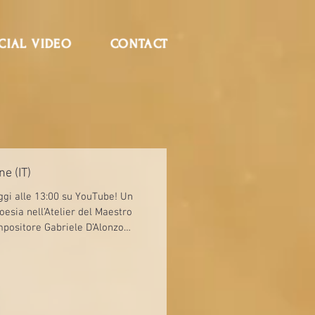
CIAL VIDEO
CONTACT
ne (IT)
ggi alle 13:00 su YouTube! Un
oesia nell’Atelier del Maestro
ompositore Gabriele D’Alonzo
ndimenticabile, accompagnato
 Giusto al violoncello 📖 Nicola
Van Gogh 🎙️ Ugo Falcone, critico
ra le opere del Maestro Celiberti,